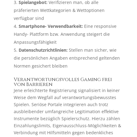
Spielangebot:
Verifizieren man, ob alle
präferierten Wettkategorien & Wettoptionen
verfügbar sind
Smartphone- Verwendbarkeit:
Eine responsive
Handy- Plattform bzw. Anwendung steigert die
Anpassungsfähigkeit
Datenschutzrichtlinien:
Stellen man sicher, wie
die persönlichen Angaben entsprechend geltenden
Normen gesichert bleiben
Verantwortungsvolles Gaming frei
von Barrieren
Jene erleichterte Registrierung signalisiert in keiner
Weise dem Wegfall auf verantwortungsbewusstes
Spielen. Seriöse Portale integrieren auch trotz
ausbleibender umfangreiche Legitimation effektive
Instrumente bezüglich Spielerschutz. Hierzu zählen
Einzahlungslimits, Eigenausschluss-Möglichkeiten &
Verbindung mit Hilfsmitteln gegen bedenkliches