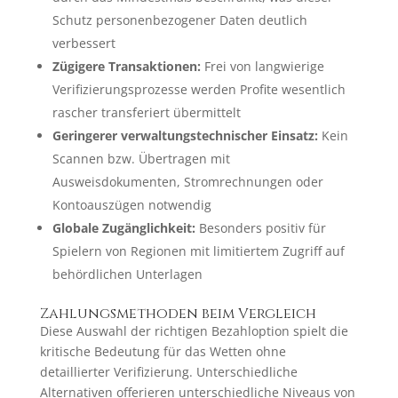
Schutz personenbezogener Daten deutlich
verbessert
Zügigere Transaktionen:
Frei von langwierige
Verifizierungsprozesse werden Profite wesentlich
rascher transferiert übermittelt
Geringerer verwaltungstechnischer Einsatz:
Kein
Scannen bzw. Übertragen mit
Ausweisdokumenten, Stromrechnungen oder
Kontoauszügen notwendig
Globale Zugänglichkeit:
Besonders positiv für
Spielern von Regionen mit limitiertem Zugriff auf
behördlichen Unterlagen
Zahlungsmethoden beim Vergleich
Diese Auswahl der richtigen Bezahloption spielt die
kritische Bedeutung für das Wetten ohne
detaillierter Verifizierung. Unterschiedliche
Alternativen offerieren unterschiedliche Niveaus von