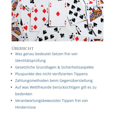
Übersicht
Was genau bedeutet Setzen frei von
Identitätsprüfung
Gesetzliche Grundlagen & Sicherheitsaspekte
Pluspunkte des nicht verifizierten Tippens
Zahlungsmethoden beim Gegenüberstellung
Auf was Wettfreunde berücksichtigen gilt es zu
bedenken
Verantwortungsbewusstes Tippen frei von
Hindernisse