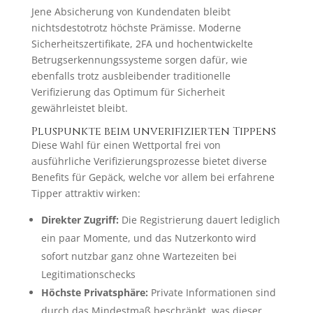
Jene Absicherung von Kundendaten bleibt
nichtsdestotrotz höchste Prämisse. Moderne
Sicherheitszertifikate, 2FA und hochentwickelte
Betrugserkennungssysteme sorgen dafür, wie
ebenfalls trotz ausbleibender traditionelle
Verifizierung das Optimum für Sicherheit
gewährleistet bleibt.
Pluspunkte beim unverifizierten Tippens
Diese Wahl für einen Wettportal frei von
ausführliche Verifizierungsprozesse bietet diverse
Benefits für Gepäck, welche vor allem bei erfahrene
Tipper attraktiv wirken:
Direkter Zugriff:
Die Registrierung dauert lediglich
ein paar Momente, und das Nutzerkonto wird
sofort nutzbar ganz ohne Wartezeiten bei
Legitimationschecks
Höchste Privatsphäre:
Private Informationen sind
durch das Mindestmaß beschränkt, was dieser