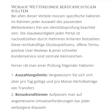
Worauf Wettfreunde berücksichtigen
sollten
Bei allen dieser Vorteile müssen spezifische Faktoren
im Rahmen jeder Auswahl des passenden
Wettanbieters frei von Identitätsprüfung beachtet
sein. Die Glaubwürdigkeit jeder Portal ist
nachvollziehen durch mehreren Kriterien feststellen:
Diese rechtskräftige Glücksspiellizenz, offene Terms,
positive User-Reviews & jener schneller
Kundenservice sind zentrale Kennzeichen.
Ferner rät man einer Prüfung folgender Faktoren:
Auszahlungslimits:
Vergewissern Sie sich sich
über pro Tag gültige und pro Monat Höchstbeträge
von Transfers
Bonuskonditionen:
Aufpassen man auf
angemessene Umsatzanforderungen bar jeder
verborgene Klauseln