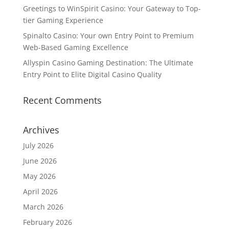
Greetings to WinSpirit Casino: Your Gateway to Top-
tier Gaming Experience
Spinalto Casino: Your own Entry Point to Premium
Web-Based Gaming Excellence
Allyspin Casino Gaming Destination: The Ultimate
Entry Point to Elite Digital Casino Quality
Recent Comments
Archives
July 2026
June 2026
May 2026
April 2026
March 2026
February 2026