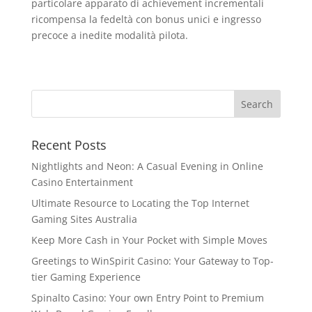
particolare apparato di achievement incrementali
ricompensa la fedeltà con bonus unici e ingresso
precoce a inedite modalità pilota.
Recent Posts
Nightlights and Neon: A Casual Evening in Online
Casino Entertainment
Ultimate Resource to Locating the Top Internet
Gaming Sites Australia
Keep More Cash in Your Pocket with Simple Moves
Greetings to WinSpirit Casino: Your Gateway to Top-
tier Gaming Experience
Spinalto Casino: Your own Entry Point to Premium