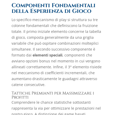
Componenti Fondamentali
della Esperienza di Gioco
Lo specifico meccanismo di play si struttura su tre
colonne fondamentali che definiscono la fruizione
totale. Il primo iniziale elemento concerne la tabella
di gioco, composta generalmente da una griglia
variabile che può ospitare combinazioni molteplici
simultanee. Il secondo successivo componente è
formato dai
elementi speciali
, componenti che
avviano opzioni bonus nel momento in cui vengono
allineati correttamente. Infine, il 3° elemento risiede
nel meccanismo di coefficienti incrementali, che
aumentano drasticamente le guadagni attraverso
catene consecutive.
Tattiche Premianti per Massimizzare i
Profitti
Comprendere le chance statistiche sottostanti
rappresenta la via per ottimizzare le prestazioni nel
nostro gioco. A distinzione dei game basati