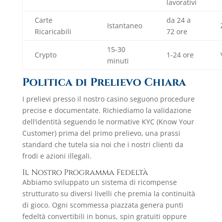
lavorativi
Carte
da 24 a
Istantaneo
Ricaricabili
72 ore
15-30
Crypto
1-24 ore
minuti
Politica di Prelievo Chiara
I prelievi presso il nostro casino seguono procedure
precise e documentate. Richiediamo la validazione
dell’identità seguendo le normative KYC (Know Your
Customer) prima del primo prelievo, una prassi
standard che tutela sia noi che i nostri clienti da
frodi e azioni illegali.
Il Nostro Programma Fedeltà
Abbiamo sviluppato un sistema di ricompense
strutturato su diversi livelli che premia la continuità
di gioco. Ogni scommessa piazzata genera punti
fedeltà convertibili in bonus, spin gratuiti oppure