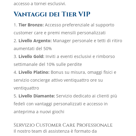
accesso a tornei esclusivi.
Vantaggi dei Tier VIP
Tier Bronzo:
Accesso preferenziale al supporto
customer care e premi mensili personalizzati
Livello Argento:
Manager personale e tetti di ritiro
aumentati del 50%
Livello Gold:
Inviti a eventi esclusivi e rimborso
settimanale del 10% sulle perdite
Livello Platino:
Bonus su misura, omaggi fisici e
servizio concierge attivo ventiquattro ore su
ventiquattro
Livello Diamante:
Servizio dedicato ai clienti più
fedeli con vantaggi personalizzati e accesso in
anteprima a nuovi giochi
Servizio Customer Care Professionale
Il nostro team di assistenza è formato da