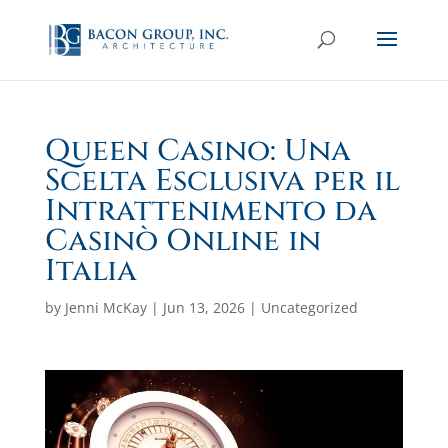
Queen Casino: Una
Scelta Esclusiva per il
Intrattenimento da
Casinò Online in
Italia
by
Jenni McKay
|
Jun 13, 2026
|
Uncategorized