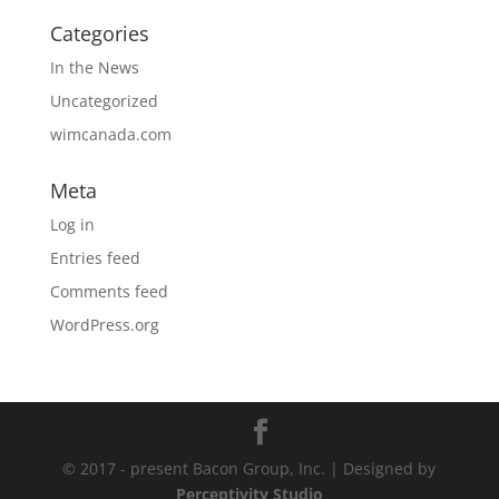
Categories
In the News
Uncategorized
wimcanada.com
Meta
Log in
Entries feed
Comments feed
WordPress.org
© 2017 - present Bacon Group, Inc. | Designed by
Perceptivity Studio