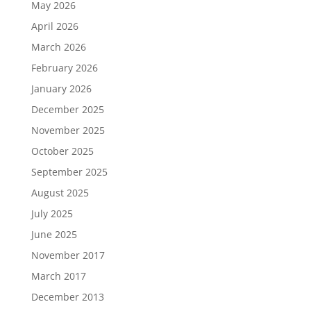
May 2026
April 2026
March 2026
February 2026
January 2026
December 2025
November 2025
October 2025
September 2025
August 2025
July 2025
June 2025
November 2017
March 2017
December 2013