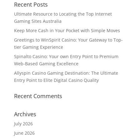
Recent Posts
Ultimate Resource to Locating the Top Internet
Gaming Sites Australia
Keep More Cash in Your Pocket with Simple Moves
Greetings to WinSpirit Casino: Your Gateway to Top-
tier Gaming Experience
Spinalto Casino: Your own Entry Point to Premium
Web-Based Gaming Excellence
Allyspin Casino Gaming Destination: The Ultimate
Entry Point to Elite Digital Casino Quality
Recent Comments
Archives
July 2026
June 2026