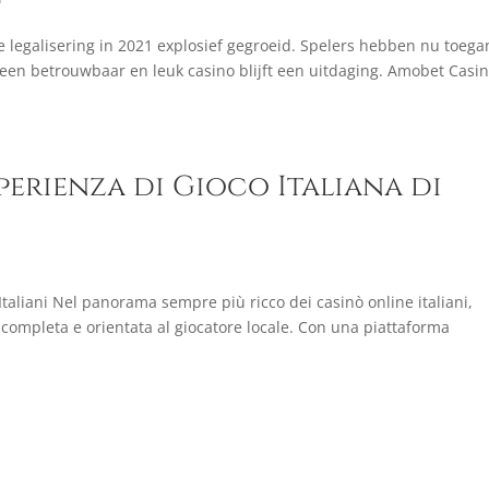
e legalisering in 2021 explosief gegroeid. Spelers hebben nu toega
 een betrouwbaar en leuk casino blijft een uitdaging. Amobet Casi
perienza di Gioco Italiana di
taliani Nel panorama sempre più ricco dei casinò online italiani,
 completa e orientata al giocatore locale. Con una piattaforma