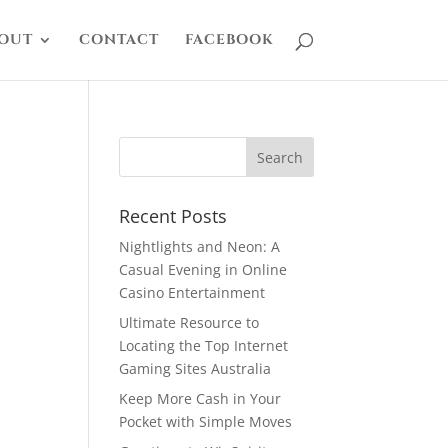
OUT
CONTACT
FACEBOOK
Recent Posts
Nightlights and Neon: A
Casual Evening in Online
Casino Entertainment
Ultimate Resource to
Locating the Top Internet
Gaming Sites Australia
Keep More Cash in Your
Pocket with Simple Moves