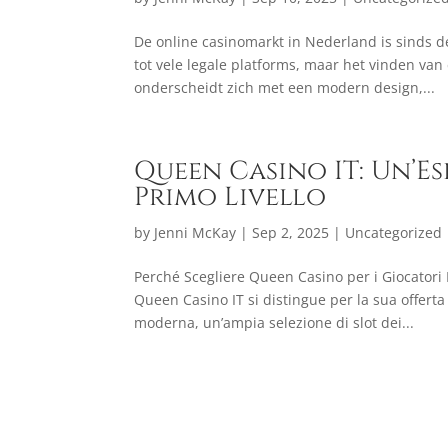
De online casinomarkt in Nederland is sinds d
tot vele legale platforms, maar het vinden van
onderscheidt zich met een modern design,...
Queen Casino IT: Un’Es
Primo Livello
by
Jenni McKay
|
Sep 2, 2025
|
Uncategorized
Perché Scegliere Queen Casino per i Giocatori I
Queen Casino IT si distingue per la sua offerta
moderna, un’ampia selezione di slot dei...