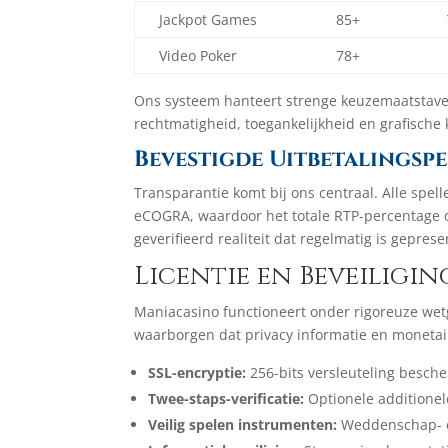
Jackpot Games
85+
Video Poker
78+
Ons systeem hanteert strenge keuzemaatstaven b
rechtmatigheid, toegankelijkheid en grafische 
Bevestigde Uitbetalingsp
Transparantie komt bij ons centraal. Alle spel
eCOGRA, waardoor het totale RTP-percentage 
geverifieerd realiteit dat regelmatig is gepres
Licentie en Beveiligi
Maniacasino functioneert onder rigoreuze wetge
waarborgen dat privacy informatie en monetaire 
SSL-encryptie:
256-bits versleuteling besche
Twee-staps-verificatie:
Optionele additionel
Veilig spelen instrumenten:
Weddenschap- en 