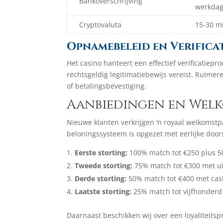
Bankoverschrijving
werkda
Cryptovaluta
15-30 m
Opnamebeleid en Verifica
Het casino hanteert een effectief verificatiep
rechtsgeldig legitimatiebewijs vereist. Ruimer
of betalingsbevestiging.
Aanbiedingen en Wel
Nieuwe klanten verkrijgen ‘n royaal welkomstp
beloningssysteem is opgezet met eerlijke doo
Eerste storting:
100% match tot €250 plus 50
Tweede storting:
75% match tot €300 met ui
Derde storting:
50% match tot €400 met cas
Laatste storting:
25% match tot vijfhonderd
Daarnaast beschikken wij over een loyaliteits