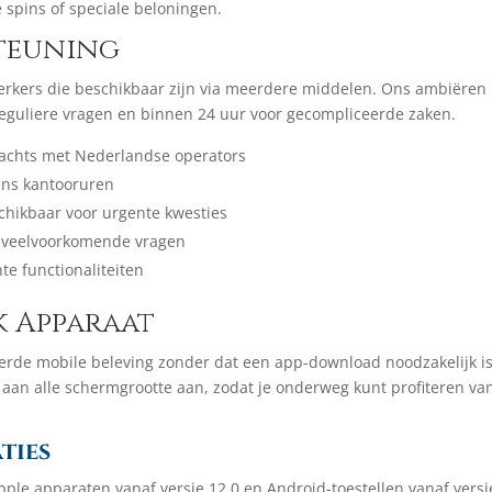
e spins of speciale beloningen.
teuning
rkers die beschikbaar zijn via meerdere middelen. Ons ambiëren
eguliere vragen en binnen 24 uur voor gecompliceerde zaken.
 nachts met Nederlandse operators
ens kantooruren
hikbaar voor urgente kwesties
 veelvoorkomende vragen
te functionaliteiten
k Apparaat
eerde mobile beleving zonder dat een app-download noodzakelijk is
f aan alle schermgrootte aan, zodat je onderweg kunt profiteren va
ties
ple apparaten vanaf versie 12.0 en Android-toestellen vanaf versi