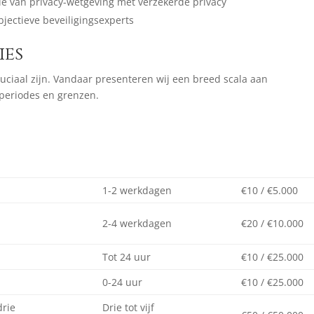
e van privacy-wetgeving met verzekerde privacy
jectieve beveiligingsexperts
ies
cruciaal zijn. Vandaar presenteren wij een breed scala aan
speriodes en grenzen.
1-2 werkdagen
€10 / €5.000
2-4 werkdagen
€20 / €10.000
Tot 24 uur
€10 / €25.000
0-24 uur
€10 / €25.000
drie
Drie tot vijf