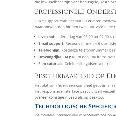
die inwisselbaar zijn voor bonusgeld, kosteloz
Professionele Onders
Onze supportteam bestaat uit ervaren medewe
naar antwoorden binnen twee uur voor al de r
Live chat:
Iedere dag van 08:00 tot 02:00 ‘s
Email support:
Respons binnen 4-6 uur tijd
Telefoonlijn:
Kosteloze telefoonnummer besc
Omvangrijke FAQ:
Ruim dan 180 items over
Film tutorials:
Geleidelijke gidsen voor recen
Beschikbaarheid op El
Het platform levert een compleet geoptimalis
Het responsieve interface past zichzelf vanzel
overeenkomstige niveau als op desktop.
Technologische Specifica
De mobiele interface werkt probleemloos op Ap