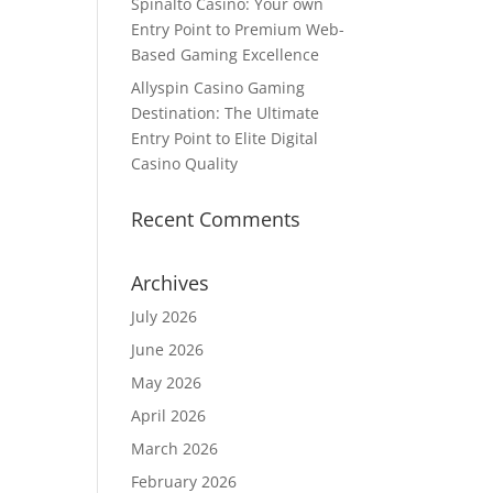
Spinalto Casino: Your own
Entry Point to Premium Web-
Based Gaming Excellence
Allyspin Casino Gaming
Destination: The Ultimate
Entry Point to Elite Digital
Casino Quality
Recent Comments
Archives
July 2026
June 2026
May 2026
April 2026
March 2026
February 2026