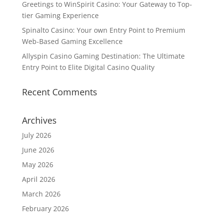
Greetings to WinSpirit Casino: Your Gateway to Top-
tier Gaming Experience
Spinalto Casino: Your own Entry Point to Premium
Web-Based Gaming Excellence
Allyspin Casino Gaming Destination: The Ultimate
Entry Point to Elite Digital Casino Quality
Recent Comments
Archives
July 2026
June 2026
May 2026
April 2026
March 2026
February 2026