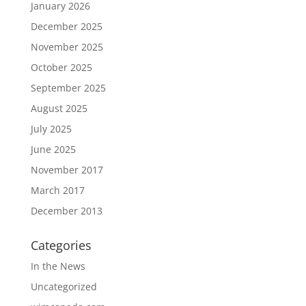
January 2026
December 2025
November 2025
October 2025
September 2025
August 2025
July 2025
June 2025
November 2017
March 2017
December 2013
Categories
In the News
Uncategorized