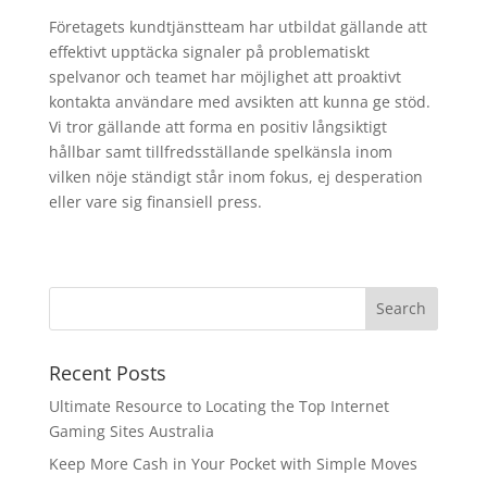
Företagets kundtjänstteam har utbildat gällande att
effektivt upptäcka signaler på problematiskt
spelvanor och teamet har möjlighet att proaktivt
kontakta användare med avsikten att kunna ge stöd.
Vi tror gällande att forma en positiv långsiktigt
hållbar samt tillfredsställande spelkänsla inom
vilken nöje ständigt står inom fokus, ej desperation
eller vare sig finansiell press.
Recent Posts
Ultimate Resource to Locating the Top Internet
Gaming Sites Australia
Keep More Cash in Your Pocket with Simple Moves