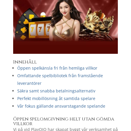
Innehåll
Öppen spelkänsla fri från hemliga villkor
Omfattande spelbibliotek från framstående
leverantörer
Säkra samt snabba betalningsalternativ
Perfekt mobillösning åt samtida spelare
Vår fokus gällande ansvarstagande spelande
Öppen spelomgivning helt utan gömda
villkor
Vi på vid PlayOJO har skapat byggt vår verksamhet på