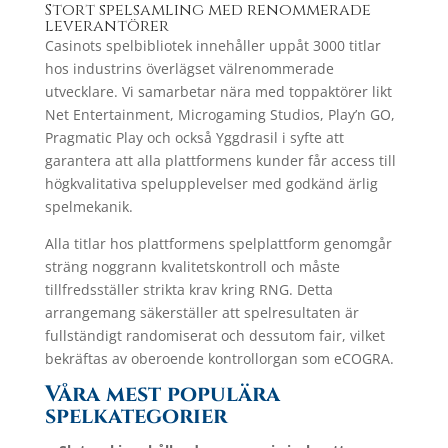
Stort spelsamling med renommerade
leverantörer
Casinots spelbibliotek innehåller uppåt 3000 titlar
hos industrins överlägset välrenommerade
utvecklare. Vi samarbetar nära med toppaktörer likt
Net Entertainment, Microgaming Studios, Play’n GO,
Pragmatic Play och också Yggdrasil i syfte att
garantera att alla plattformens kunder får access till
högkvalitativa spelupplevelser med godkänd ärlig
spelmekanik.
Alla titlar hos plattformens spelplattform genomgår
sträng noggrann kvalitetskontroll och måste
tillfredsställer strikta krav kring RNG. Detta
arrangemang säkerställer att spelresultaten är
fullständigt randomiserat och dessutom fair, vilket
bekräftas av oberoende kontrollorgan som eCOGRA.
Våra mest populära
spelkategorier